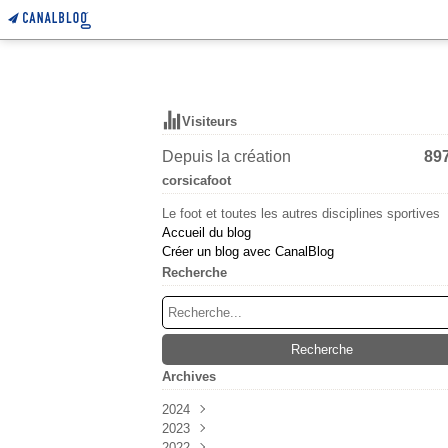
Visiteurs
Depuis la création
89
corsicafoot
Le foot et toutes les autres disciplines sportives
Accueil du blog
Créer un blog avec CanalBlog
Recherche
Archives
2024
2023
Mars
(6)
2022
Février
Décembre
(55)
(38)