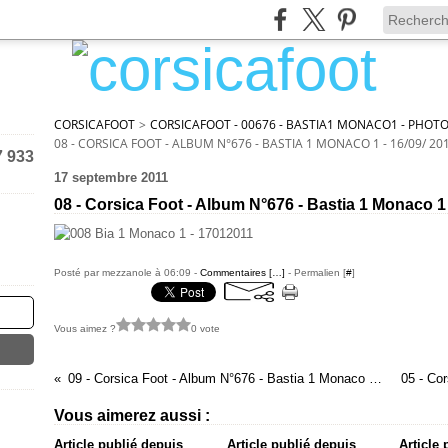
CORSICAFOOT
>
CORSICAFOOT - 00676 - BASTIA1 MONACO1 - PHOTO
08 - CORSICA FOOT - ALBUM N°676 - BASTIA 1 MONACO 1 - 16/09/ 20
7 933
17 septembre 2011
08 - Corsica Foot - Album N°676 - Bastia 1 Monaco 1 
Posté par mezzanole à 06:09 -
Commentaires [
…
]
- Permalien [
#
]
Vous aimez ?
0 vote
09 - Corsica Foot - Album N°676 - Bastia 1 Monaco 1 - 16/09/ 2011
Vous aimerez aussi :
Article publié depuis
Article publié depuis
Article