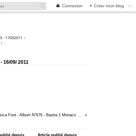
Connexion
+
Créer mon blog
S - 17092011
>
11
- 16/09/ 2011
05 - Corsica Foot - Album N°676 - Bastia 1 Monaco 1 - 16/09/ 2011
 publié depuis
Article publié depuis