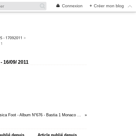
Connexion
+
Créer mon blog
S - 17092011
>
11
- 16/09/ 2011
07 - Corsica Foot - Album N°676 - Bastia 1 Monaco 1 - 16/09/ 2011
 publié depuis
Article publié depuis