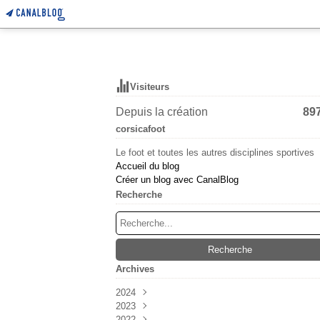
Visiteurs
Depuis la création
89
corsicafoot
Le foot et toutes les autres disciplines sportives
Accueil du blog
Créer un blog avec CanalBlog
Recherche
Archives
2024
2023
Mars
(6)
2022
Février
Décembre
(55)
(38)