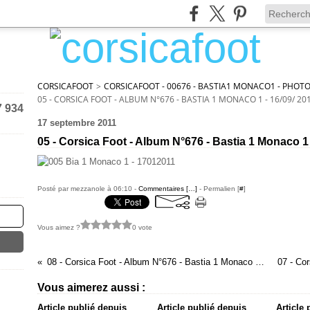
CORSICAFOOT
>
CORSICAFOOT - 00676 - BASTIA1 MONACO1 - PHOTO
05 - CORSICA FOOT - ALBUM N°676 - BASTIA 1 MONACO 1 - 16/09/ 20
7 934
17 septembre 2011
05 - Corsica Foot - Album N°676 - Bastia 1 Monaco 1 
Posté par mezzanole à 06:10 -
Commentaires [
…
]
- Permalien [
#
]
Vous aimez ?
0 vote
08 - Corsica Foot - Album N°676 - Bastia 1 Monaco 1 - 16/09/ 2011
Vous aimerez aussi :
Article publié depuis
Article publié depuis
Article