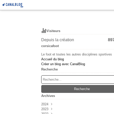
Visiteurs
Depuis la création
89
corsicafoot
Le foot et toutes les autres disciplines sportives
Accueil du blog
Créer un blog avec CanalBlog
Recherche
Archives
2024
2023
Mars
(6)
2022
Février
Décembre
(55)
(38)