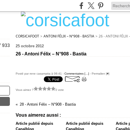
CORSICAFOOT
>
ANTONI FÉLIX – N°908 - BASTIA
>
26 - ANTONI FÉLIX 
7 933
25 octobre 2012
26 - Antoni Félix – N°908 - Bastia
Posté par rene casamatta à 06:41 -
Commentaires [
…
]
- Permalien [
#
]
Vous aimez ?
0 vote
28 - Antoni Félix – N°908 - Bastia
Vous aimerez aussi :
Article publié depuis
Article publié depuis
Article
Canalblog
Canalblog
Canalbl