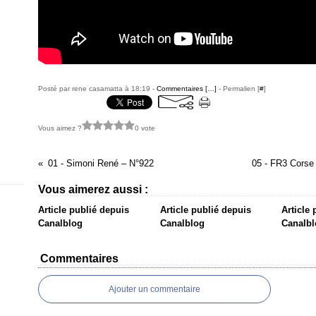
Posté par rene casamatta à 18:19 -
Commentaires [
…
]
- Permalien [
#
]
Vous aimez ?
0 vote
01 - Simoni René – N°922
05 - FR3 Corse
Vous aimerez aussi :
Article publié depuis
Article publié depuis
Article
Canalblog
Canalblog
Canalbl
Commentaires
Ajouter un commentaire