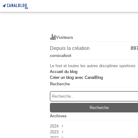
Visiteurs
Depuis la création
89
corsicafoot
Le foot et toutes les autres disciplines sportives
Accueil du blog
Créer un blog avec CanalBlog
Recherche
Archives
2024
2023
Mars
(6)
2022
Février
Décembre
(55)
(38)