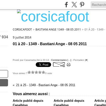
CORSICAFOOT
>
BASTIANI ANGE 1349 - 08 05 2011
>
01 À 20 - 1349 
7 934
9 juillet 2014
01 à 20 - 1349 - Bastiani Ange - 08 05 2011
Posté par Casamatta Aiti à 20:14 -
Commentaires [
…
]
- Permalien [
#
]
Vous aimez ?
0 vote
21 à 25 - 1349 - Bastiani Ange - 08 05 2011
Vous aimerez aussi :
Article publié depuis
Article publié depuis
Article
Canalblog
Canalblog
Canalbl