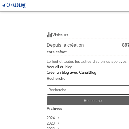
Visiteurs
Depuis la création
89
corsicafoot
Le foot et toutes les autres disciplines sportives
Accueil du blog
Créer un blog avec CanalBlog
Recherche
Archives
2024
2023
Mars
(6)
2022
Février
Décembre
(55)
(38)