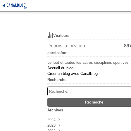
Visiteurs
Depuis la création
89
corsicafoot
Le foot et toutes les autres disciplines sportives
Accueil du blog
Créer un blog avec CanalBlog
Recherche
Archives
2024
2023
Mars
(6)
2022
Février
Décembre
(55)
(38)