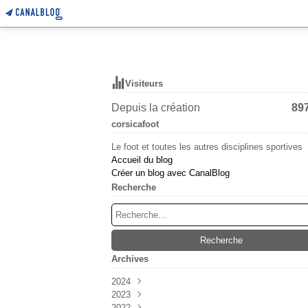
Visiteurs
Depuis la création
89
corsicafoot
Le foot et toutes les autres disciplines sportives
Accueil du blog
Créer un blog avec CanalBlog
Recherche
Archives
2024
2023
Mars
(6)
2022
Février
Décembre
(55)
(38)