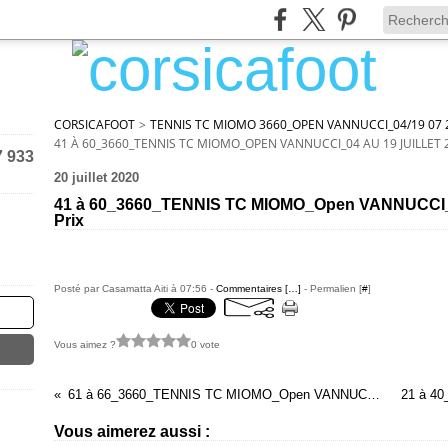
CORSICAFOOT
>
TENNIS TC MIOMO 3660_OPEN VANNUCCI_04/19 07 2
41 À 60_3660_TENNIS TC MIOMO_OPEN VANNUCCI_04 AU 19 JUILLET 
7 933
20 juillet 2020
41 à 60_3660_TENNIS TC MIOMO_Open VANNUCCI_04
Prix
Posté par Casamatta Aiti à 07:56 -
Commentaires [
…
]
- Permalien [
#
]
Vous aimez ?
0 vote
61 à 66_3660_TENNIS TC MIOMO_Open VANNUCCI_04 au 19 Juillet 2020_Remise des Prix
Vous aimerez aussi :