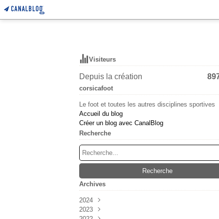
Visiteurs
Depuis la création
89
corsicafoot
Le foot et toutes les autres disciplines sportives
Accueil du blog
Créer un blog avec CanalBlog
Recherche
Archives
2024
2023
Mars
(6)
2022
Février
Décembre
(55)
(38)