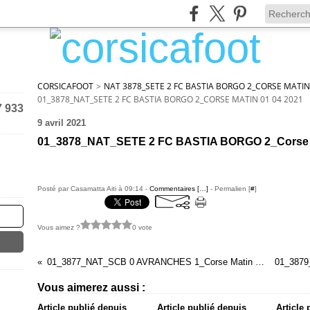
CORSICAFOOT
>
NAT 3878_SETE 2 FC BASTIA BORGO 2_CORSE MATIN
01_3878_NAT_SETE 2 FC BASTIA BORGO 2_CORSE MATIN 01 04 2021
7 933
9 avril 2021
01_3878_NAT_SETE 2 FC BASTIA BORGO 2_Corse M
Posté par Casamatta Aiti à 09:14 -
Commentaires [
…
]
- Permalien [
#
]
Vous aimez ?
0 vote
01_3877_NAT_SCB 0 AVRANCHES 1_Corse Matin 03 04 2021
Vous aimerez aussi :
Article publié depuis
Article publié depuis
Article