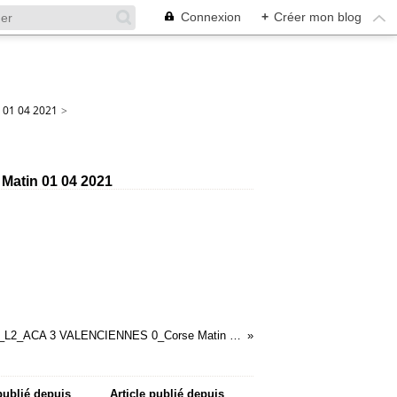
Connexion
+
Créer mon blog
 01 04 2021
>
atin 01 04 2021
01_3879_L2_ACA 3 VALENCIENNES 0_Corse Matin 04 04 2021
 publié depuis
Article publié depuis