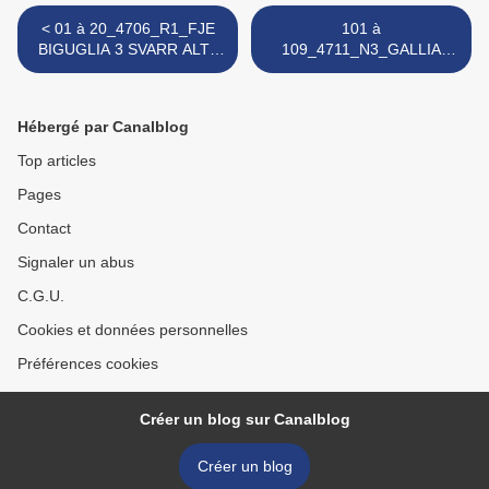
< 01 à 20_4706_R1_FJE
101 à
BIGUGLIA 3 SVARR ALTA
109_4711_N3_GALLIA
ROCCA 1_ PUS_18 02
LUCCIANA 2 FC ROUSSET
2024
STE VIC 3 _Primu
Mezzutempu_25 02 2024 >
Hébergé par Canalblog
Top articles
Pages
Contact
Signaler un abus
C.G.U.
Cookies et données personnelles
Préférences cookies
Créer un blog sur Canalblog
Créer un blog